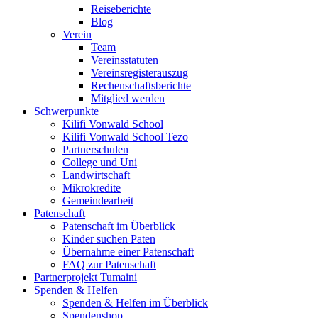
Reiseberichte
Blog
Verein
Team
Vereinsstatuten
Vereinsregisterauszug
Rechenschaftsberichte
Mitglied werden
Schwerpunkte
Kilifi Vonwald School
Kilifi Vonwald School Tezo
Partnerschulen
College und Uni
Landwirtschaft
Mikrokredite
Gemeindearbeit
Patenschaft
Patenschaft im Überblick
Kinder suchen Paten
Übernahme einer Patenschaft
FAQ zur Patenschaft
Partnerprojekt Tumaini
Spenden & Helfen
Spenden & Helfen im Überblick
Spendenshop