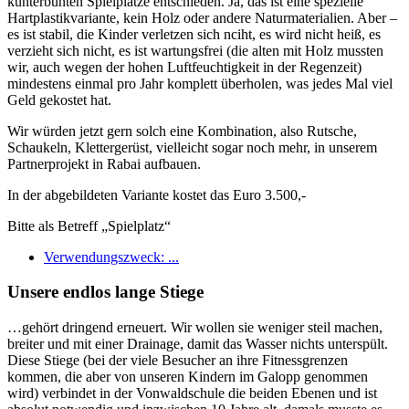
kunterbunten Spielplätze entschieden. Ja, das ist eine spezielle
Hartplastikvariante, kein Holz oder andere Naturmaterialien. Aber –
es ist stabil, die Kinder verletzen sich nciht, es wird nicht heiß, es
verzieht sich nicht, es ist wartungsfrei (die alten mit Holz mussten
wir, auch wegen der hohen Luftfeuchtigkeit in der Regenzeit)
mindestens einmal pro Jahr komplett überholen, was jedes Mal viel
Geld gekostet hat.
Wir würden jetzt gern solch eine Kombination, also Rutsche,
Schaukeln, Klettergerüst, vielleicht sogar noch mehr, in unserem
Partnerprojekt in Rabai aufbauen.
In der abgebildeten Variante kostet das Euro 3.500,-
Bitte als Betreff „Spielplatz“
Verwendungszweck: ...
Unsere endlos lange Stiege
…gehört dringend erneuert.
Wir wollen sie weniger steil machen,
breiter und mit einer Drainage, damit das Wasser nichts unterspült.
Diese Stiege (bei der viele Besucher an ihre Fitnessgrenzen
kommen, die aber von unseren Kindern im Galopp genommen
wird) verbindet in der Vonwaldschule die beiden Ebenen und ist