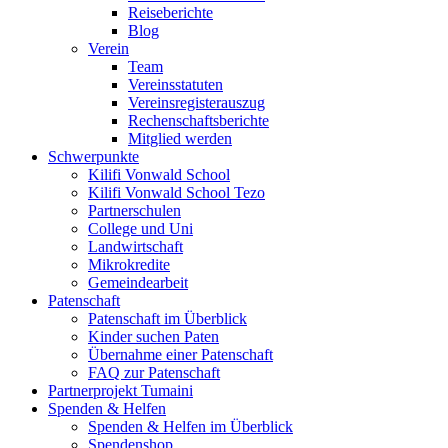
Reiseberichte
Blog
Verein
Team
Vereinsstatuten
Vereinsregisterauszug
Rechenschaftsberichte
Mitglied werden
Schwerpunkte
Kilifi Vonwald School
Kilifi Vonwald School Tezo
Partnerschulen
College und Uni
Landwirtschaft
Mikrokredite
Gemeindearbeit
Patenschaft
Patenschaft im Überblick
Kinder suchen Paten
Übernahme einer Patenschaft
FAQ zur Patenschaft
Partnerprojekt Tumaini
Spenden & Helfen
Spenden & Helfen im Überblick
Spendenshop