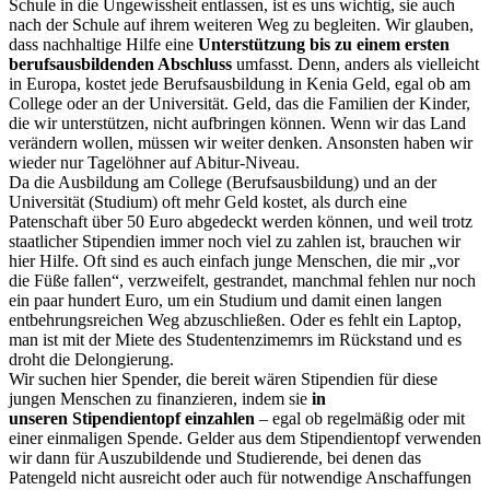
Schule in die Ungewissheit entlassen, ist es uns wichtig, sie auch
nach der Schule auf ihrem weiteren Weg zu begleiten. Wir glauben,
dass nachhaltige Hilfe eine
Unterstützung bis zu einem ersten
berufsausbildenden Abschluss
umfasst. Denn, anders als vielleicht
in Europa, kostet jede Berufsausbildung in Kenia Geld, egal ob am
College oder an der Universität. Geld, das die Familien der Kinder,
die wir unterstützen, nicht aufbringen können. Wenn wir das Land
verändern wollen, müssen wir weiter denken. Ansonsten haben wir
wieder nur Tagelöhner auf Abitur-Niveau.
Da die Ausbildung am College (Berufsausbildung) und an der
Universität (Studium) oft mehr Geld kostet, als durch eine
Patenschaft über 50 Euro abgedeckt werden können, und weil trotz
staatlicher Stipendien immer noch viel zu zahlen ist, brauchen wir
hier Hilfe. Oft sind es auch einfach junge Menschen, die mir „vor
die Füße fallen“, verzweifelt, gestrandet, manchmal fehlen nur noch
ein paar hundert Euro, um ein Studium und damit einen langen
entbehrungsreichen Weg abzuschließen. Oder es fehlt ein Laptop,
man ist mit der Miete des Studentenzimemrs im Rückstand und es
droht die Delongierung.
Wir suchen hier Spender, die bereit wären Stipendien für diese
jungen Menschen zu finanzieren, indem sie
in
unseren Stipendientopf einzahle
n
– egal ob regelmäßig oder mit
einer einmaligen Spende. Gelder aus dem Stipendientopf verwenden
wir dann für Auszubildende und Studierende, bei denen das
Patengeld nicht ausreicht oder auch für notwendige Anschaffungen