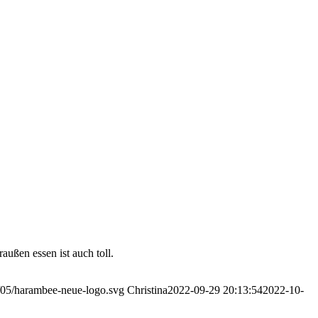
außen essen ist auch toll.
/05/harambee-neue-logo.svg
Christina
2022-09-29 20:13:54
2022-10-