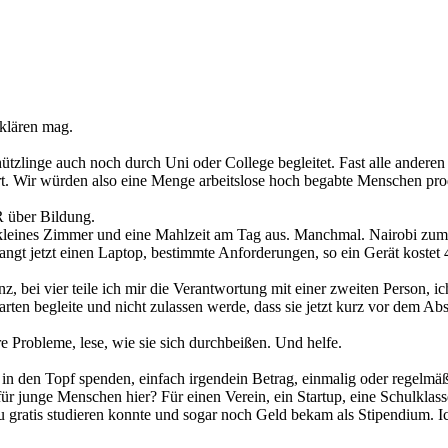
klären mag.
chützlinge auch noch durch Uni oder College begleitet. Fast alle andere
ert. Wir würden also eine Menge arbeitslose hoch begabte Menschen produ
R über Bildung.
kleines Zimmer und eine Mahlzeit am Tag aus. Manchmal. Nairobi zum Bei
t jetzt einen Laptop, bestimmte Anforderungen, so ein Gerät kostet 400
, bei vier teile ich mir die Verantwortung mit einer zweiten Person, ic
en begleite und nicht zulassen werde, dass sie jetzt kurz vor dem Abs
e Probleme, lese, wie sie sich durchbeißen. Und helfe.
n den Topf spenden, einfach irgendein Betrag, einmalig oder regelmäßi
ür junge Menschen hier? Für einen Verein, ein Startup, eine Schulklas
zu gratis studieren konnte und sogar noch Geld bekam als Stipendium.