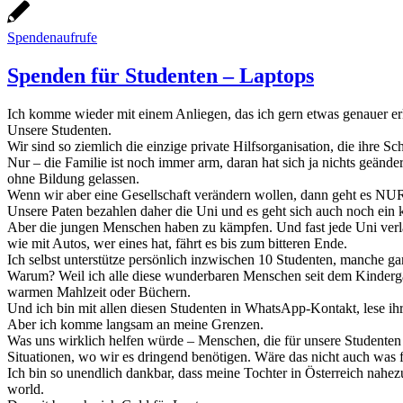
Spendenaufrufe
Spenden für Studenten – Laptops
Ich komme wieder mit einem Anliegen, das ich gern etwas genauer er
Unsere Studenten.
Wir sind so ziemlich die einzige private Hilfsorganisation, die ihre S
Nur – die Familie ist noch immer arm, daran hat sich ja nichts geänd
ohne Bildung gelassen.
Wenn wir aber eine Gesellschaft verändern wollen, dann geht es NU
Unsere Paten bezahlen daher die Uni und es geht sich auch noch ein 
Aber die jungen Menschen haben zu kämpfen. Und fast jede Uni verlang
wie mit Autos, wer eines hat, fährt es bis zum bitteren Ende.
Ich selbst unterstütze persönlich inzwischen 10 Studenten, manche ganz
Warum? Weil ich alle diese wunderbaren Menschen seit dem Kindergart
warmen Mahlzeit oder Büchern.
Und ich bin mit allen diesen Studenten in WhatsApp-Kontakt, lese ihr
Aber ich komme langsam an meine Grenzen.
Was uns wirklich helfen würde – Menschen, die für unsere Studenten i
Situationen, wo wir es dringend benötigen. Wäre das nicht auch was f
Ich bin so unendlich dankbar, dass meine Tochter in Österreich nahe
world.