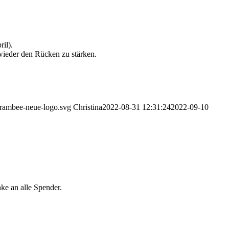
il).
wieder den Rücken zu stärken.
arambee-neue-logo.svg
Christina
2022-08-31 12:31:24
2022-09-10
ke an alle Spender.