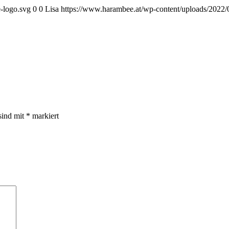
-logo.svg
0
0
Lisa
https://www.harambee.at/wp-content/uploads/2022/
sind mit
*
markiert