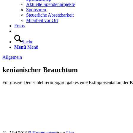
Aktuelle Spendenprojekte
Sponsoren
Steuerliche Absetzbarkeit
Mitarbeit vor Ort
Fotos
Suche
Menü
Menü
Allgemein
kenianischer Brauchtum
Für unsere Deutschlehrerin Sigrid gab es eine Extrapräsentation der K
31. Mai 2018
/
0 Kommentare
/
von
Lisa