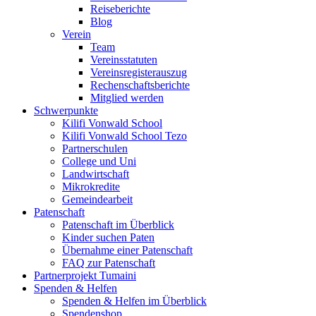
Reiseberichte
Blog
Verein
Team
Vereinsstatuten
Vereinsregisterauszug
Rechenschaftsberichte
Mitglied werden
Schwerpunkte
Kilifi Vonwald School
Kilifi Vonwald School Tezo
Partnerschulen
College und Uni
Landwirtschaft
Mikrokredite
Gemeindearbeit
Patenschaft
Patenschaft im Überblick
Kinder suchen Paten
Übernahme einer Patenschaft
FAQ zur Patenschaft
Partnerprojekt Tumaini
Spenden & Helfen
Spenden & Helfen im Überblick
Spendenshop