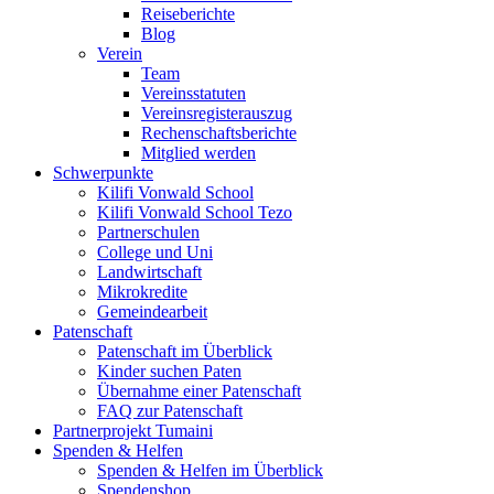
Reiseberichte
Blog
Verein
Team
Vereinsstatuten
Vereinsregisterauszug
Rechenschaftsberichte
Mitglied werden
Schwerpunkte
Kilifi Vonwald School
Kilifi Vonwald School Tezo
Partnerschulen
College und Uni
Landwirtschaft
Mikrokredite
Gemeindearbeit
Patenschaft
Patenschaft im Überblick
Kinder suchen Paten
Übernahme einer Patenschaft
FAQ zur Patenschaft
Partnerprojekt Tumaini
Spenden & Helfen
Spenden & Helfen im Überblick
Spendenshop