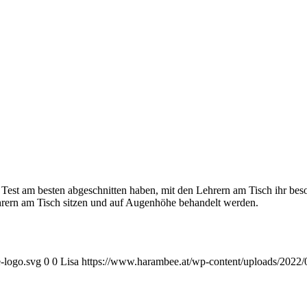
 Test am besten abgeschnitten haben, mit den Lehrern am Tisch ihr bes
ehrern am Tisch sitzen und auf Augenhöhe behandelt werden.
-logo.svg
0
0
Lisa
https://www.harambee.at/wp-content/uploads/2022/