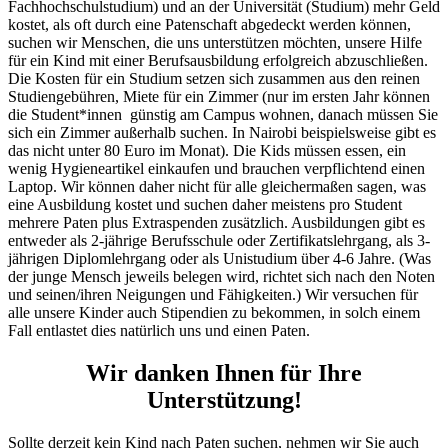
Fachhochschulstudium) und an der Universität (Studium) mehr Geld
kostet, als oft durch eine Patenschaft abgedeckt werden können,
suchen wir Menschen, die uns unterstützen möchten, unsere Hilfe
für ein Kind mit einer Berufsausbildung erfolgreich abzuschließen.
Die Kosten für ein Studium setzen sich zusammen aus den reinen
Studiengebühren, Miete für ein Zimmer (nur im ersten Jahr können
die Student*innen günstig am Campus wohnen, danach müssen Sie
sich ein Zimmer außerhalb suchen. In Nairobi beispielsweise gibt es
das nicht unter 80 Euro im Monat). Die Kids müssen essen, ein
wenig Hygieneartikel einkaufen und brauchen verpflichtend einen
Laptop. Wir können daher nicht für alle gleichermaßen sagen, was
eine Ausbildung kostet und suchen daher meistens pro Student
mehrere Paten plus Extraspenden zusätzlich. Ausbildungen gibt es
entweder als 2-jährige Berufsschule oder Zertifikatslehrgang, als 3-
jährigen Diplomlehrgang oder als Unistudium über 4-6 Jahre. (Was
der junge Mensch jeweils belegen wird, richtet sich nach den Noten
und seinen/ihren Neigungen und Fähigkeiten.) Wir versuchen für
alle unsere Kinder auch Stipendien zu bekommen, in solch einem
Fall entlastet dies natürlich uns und einen Paten.
Wir danken Ihnen für Ihre
Unterstützung!
Sollte derzeit kein Kind nach Paten suchen, nehmen wir Sie auch