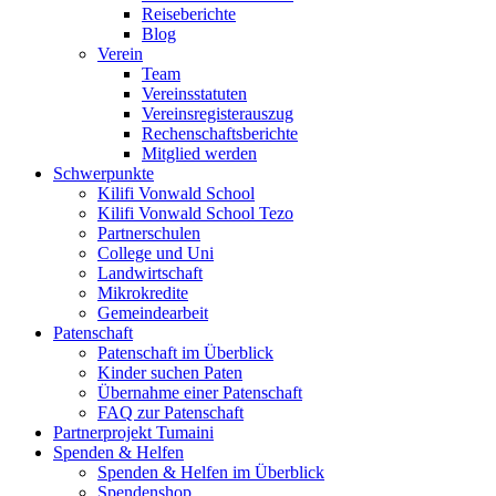
Reiseberichte
Blog
Verein
Team
Vereinsstatuten
Vereinsregisterauszug
Rechenschaftsberichte
Mitglied werden
Schwerpunkte
Kilifi Vonwald School
Kilifi Vonwald School Tezo
Partnerschulen
College und Uni
Landwirtschaft
Mikrokredite
Gemeindearbeit
Patenschaft
Patenschaft im Überblick
Kinder suchen Paten
Übernahme einer Patenschaft
FAQ zur Patenschaft
Partnerprojekt Tumaini
Spenden & Helfen
Spenden & Helfen im Überblick
Spendenshop