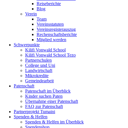
Reiseberichte
Blog
Verein
Team
Vereinsstatuten
Vereinsregisterauszug
Rechenschaftsberichte
Mitglied werden
Schwerpunkte
Kilifi Vonwald School
Kilifi Vonwald School Tezo
Partnerschulen
College und Uni
Landwirtschaft
Mikrokredite
Gemeindearbeit
Patenschaft
Patenschaft im Überblick
Kinder suchen Paten
Übernahme einer Patenschaft
FAQ zur Patenschaft
Partnerprojekt Tumaini
Spenden & Helfen
Spenden & Helfen im Überblick
Spendenshop