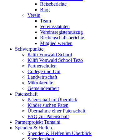
Reiseberichte
Blog
Verein
Team
Vereinsstatuten
Vereinsregisterauszug
Rechenschaftsberichte
Mitglied werden
Schwerpunkte
Kilifi Vonwald School
Kilifi Vonwald School Tezo
Partnerschulen
College und Uni
Landwirtschaft
Mikrokredite
Gemeindearbeit
Patenschaft
Patenschaft im Überblick
Kinder suchen Paten
Übernahme einer Patenschaft
FAQ zur Patenschaft
Partnerprojekt Tumaini
Spenden & Helfen
Spenden & Helfen im Überblick
Spendenshop