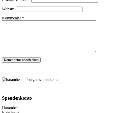
Website
Kommentar
*
Spenden­konto
Harambee
Erste Bank