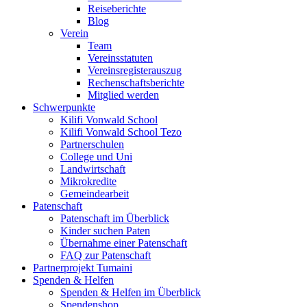
Reiseberichte
Blog
Verein
Team
Vereinsstatuten
Vereinsregisterauszug
Rechenschaftsberichte
Mitglied werden
Schwerpunkte
Kilifi Vonwald School
Kilifi Vonwald School Tezo
Partnerschulen
College und Uni
Landwirtschaft
Mikrokredite
Gemeindearbeit
Patenschaft
Patenschaft im Überblick
Kinder suchen Paten
Übernahme einer Patenschaft
FAQ zur Patenschaft
Partnerprojekt Tumaini
Spenden & Helfen
Spenden & Helfen im Überblick
Spendenshop