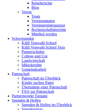
Reiseberichte
Blog
Verein
Team
Vereinsstatuten
Vereinsregisterauszug
Rechenschaftsberichte
Mitglied werden
Schwerpunkte
Kilifi Vonwald School
Kilifi Vonwald School Tezo
Partnerschulen
College und Uni
Landwirtschaft
Mikrokredite
Gemeindearbeit
Patenschaft
Patenschaft im Überblick
Kinder suchen Paten
Übernahme einer Patenschaft
FAQ zur Patenschaft
Partnerprojekt Tumaini
Spenden & Helfen
Spenden & Helfen im Überblick
Spendenshop