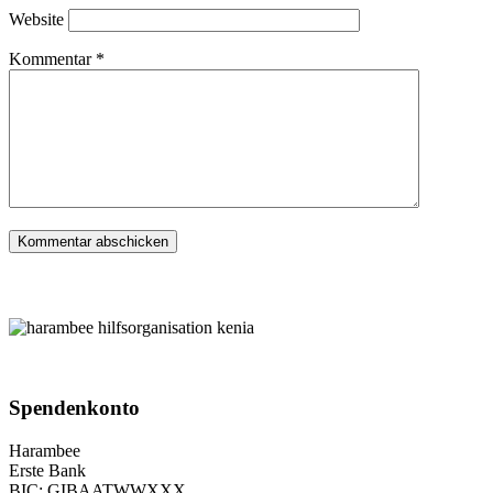
Website
Kommentar
*
Spenden­konto
Harambee
Erste Bank
BIC: GIBAATWWXXX