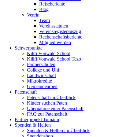
Reiseberichte
Blog
Verein
Team
Vereinsstatuten
Vereinsregisterauszug
Rechenschaftsberichte
Mitglied werden
Schwerpunkte
Kilifi Vonwald School
Kilifi Vonwald School Tezo
Partnerschulen
College und Uni
Landwirtschaft
Mikrokredite
Gemeindearbeit
Patenschaft
Patenschaft im Überblick
Kinder suchen Paten
Übernahme einer Patenschaft
FAQ zur Patenschaft
Partnerprojekt Tumaini
Spenden & Helfen
Spenden & Helfen im Überblick
Spendenshop