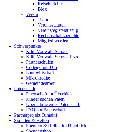
Reiseberichte
Blog
Verein
Team
Vereinsstatuten
Vereinsregisterauszug
Rechenschaftsberichte
Mitglied werden
Schwerpunkte
Kilifi Vonwald School
Kilifi Vonwald School Tezo
Partnerschulen
College und Uni
Landwirtschaft
Mikrokredite
Gemeindearbeit
Patenschaft
Patenschaft im Überblick
Kinder suchen Paten
Übernahme einer Patenschaft
FAQ zur Patenschaft
Partnerprojekt Tumaini
Spenden & Helfen
Spenden & Helfen im Überblick
Spendenshop