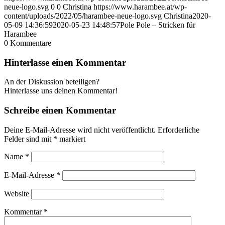
neue-logo.svg
0
0
Christina
https://www.harambee.at/wp-
content/uploads/2022/05/harambee-neue-logo.svg
Christina
2020-
05-09 14:36:59
2020-05-23 14:48:57
Pole Pole – Stricken für
Harambee
0
Kommentare
Hinterlasse einen Kommentar
An der Diskussion beteiligen?
Hinterlasse uns deinen Kommentar!
Schreibe einen Kommentar
Deine E-Mail-Adresse wird nicht veröffentlicht.
Erforderliche
Felder sind mit
*
markiert
Name
*
E-Mail-Adresse
*
Website
Kommentar
*