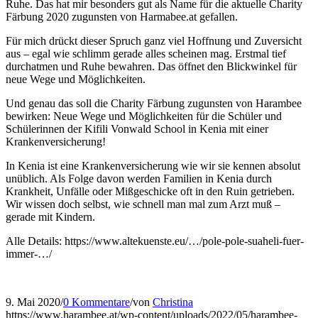
Ruhe. Das hat mir besonders gut als Name für die aktuelle Charity
Färbung 2020 zugunsten von Harmabee.at gefallen.
Für mich drückt dieser Spruch ganz viel Hoffnung und Zuversicht
aus – egal wie schlimm gerade alles scheinen mag. Erstmal tief
durchatmen und Ruhe bewahren. Das öffnet den Blickwinkel für
neue Wege und Möglichkeiten.
Und genau das soll die Charity Färbung zugunsten von Harambee
bewirken: Neue Wege und Möglichkeiten für die Schüler und
Schülerinnen der Kifili Vonwald School in Kenia mit einer
Krankenversicherung!
In Kenia ist eine Krankenversicherung wie wir sie kennen absolut
unüblich. Als Folge davon werden Familien in Kenia durch
Krankheit, Unfälle oder Mißgeschicke oft in den Ruin getrieben.
Wir wissen doch selbst, wie schnell man mal zum Arzt muß –
gerade mit Kindern.
Alle Details: https://www.altekuenste.eu/…/pole-pole-suaheli-fuer-
immer-…/
9. Mai 2020
/
0 Kommentare
/
von
Christina
https://www.harambee.at/wp-content/uploads/2022/05/harambee-