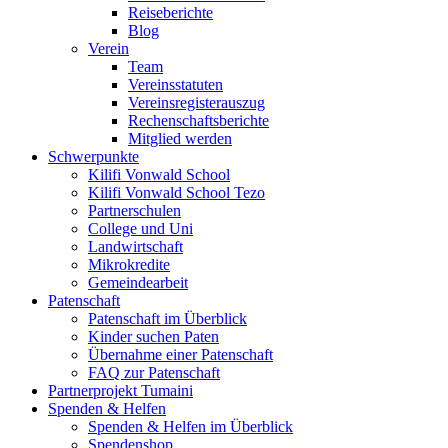
Reiseberichte
Blog
Verein
Team
Vereinsstatuten
Vereinsregisterauszug
Rechenschaftsberichte
Mitglied werden
Schwerpunkte
Kilifi Vonwald School
Kilifi Vonwald School Tezo
Partnerschulen
College und Uni
Landwirtschaft
Mikrokredite
Gemeindearbeit
Patenschaft
Patenschaft im Überblick
Kinder suchen Paten
Übernahme einer Patenschaft
FAQ zur Patenschaft
Partnerprojekt Tumaini
Spenden & Helfen
Spenden & Helfen im Überblick
Spendenshop