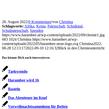
28. August 2022
/
0 Kommentare
/
von
Christina
Schlagworte:
Afrika
,
Kenia
,
Patenschaft
,
Schulkind
,
Schulpatenschaft
,
Spenden
https://www.harambee.at/wp-content/uploads/2022/09/chemie1.jpg
683
1024
Christina
https://www.harambee.at/wp-
content/uploads/2022/05/harambee-neue-logo.svg
Christina
2022-
08-28 12:13:17
2022-09-10 12:16:32
Blick in den Chemieunterricht
Das könnte Dich auch interessieren
Taekwondo
Harambee wird 16
Basteln
Das Abenteuer im Kopf
Vorweihnachtssammlung für Betten