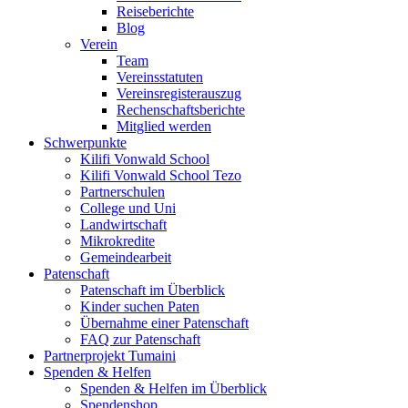
Reiseberichte
Blog
Verein
Team
Vereinsstatuten
Vereinsregisterauszug
Rechenschaftsberichte
Mitglied werden
Schwerpunkte
Kilifi Vonwald School
Kilifi Vonwald School Tezo
Partnerschulen
College und Uni
Landwirtschaft
Mikrokredite
Gemeindearbeit
Patenschaft
Patenschaft im Überblick
Kinder suchen Paten
Übernahme einer Patenschaft
FAQ zur Patenschaft
Partnerprojekt Tumaini
Spenden & Helfen
Spenden & Helfen im Überblick
Spendenshop