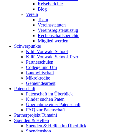
Reiseberichte
Blog
Verein
Team
Vereinsstatuten
Vereinsregisterauszug
Rechenschaftsberichte
Mitglied werden
Schwerpunkte
Kilifi Vonwald School
Kilifi Vonwald School Tezo
Partnerschulen
College und Uni
Landwirtschaft
Mikrokredite
Gemeindearbeit
Patenschaft
Patenschaft im Überblick
Kinder suchen Paten
Übernahme einer Patenschaft
FAQ zur Patenschaft
Partnerprojekt Tumaini
Spenden & Helfen
Spenden & Helfen im Überblick
Spendenshop