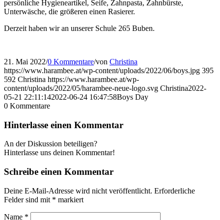
persönliche Hygieneartikel, Seife, Zahnpasta, Zahnbürste,
Unterwäsche, die größeren einen Rasierer.
Derzeit haben wir an unserer Schule 265 Buben.
21. Mai 2022
/
0 Kommentare
/
von
Christina
https://www.harambee.at/wp-content/uploads/2022/06/boys.jpg
395
592
Christina
https://www.harambee.at/wp-
content/uploads/2022/05/harambee-neue-logo.svg
Christina
2022-
05-21 22:11:14
2022-06-24 16:47:58
Boys Day
0
Kommentare
Hinterlasse einen Kommentar
An der Diskussion beteiligen?
Hinterlasse uns deinen Kommentar!
Schreibe einen Kommentar
Deine E-Mail-Adresse wird nicht veröffentlicht.
Erforderliche
Felder sind mit
*
markiert
Name
*