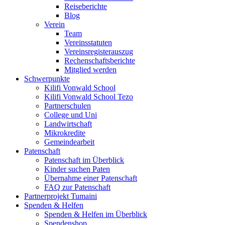
Reiseberichte
Blog
Verein
Team
Vereinsstatuten
Vereinsregisterauszug
Rechenschaftsberichte
Mitglied werden
Schwerpunkte
Kilifi Vonwald School
Kilifi Vonwald School Tezo
Partnerschulen
College und Uni
Landwirtschaft
Mikrokredite
Gemeindearbeit
Patenschaft
Patenschaft im Überblick
Kinder suchen Paten
Übernahme einer Patenschaft
FAQ zur Patenschaft
Partnerprojekt Tumaini
Spenden & Helfen
Spenden & Helfen im Überblick
Spendenshop