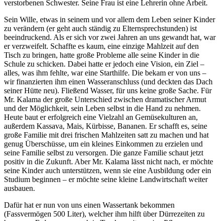
verstorbenen Schwester. Seine Frau ist eine Lehrerin ohne Arbeit.
Sein Wille, etwas in seinem und vor allem dem Leben seiner Kinder
zu verändern (er geht auch ständig zu Elternsprechstunden) ist
beeindruckend. Als er sich vor zwei Jahren an uns gewandt hat, war
er verzweifelt. Schaffte es kaum, eine einzige Mahlzeit auf den
Tisch zu bringen, hatte große Probleme alle seine Kinder in die
Schule zu schicken. Dabei hatte er jedoch eine Vision, ein Ziel –
alles, was ihm fehlte, war eine Starthilfe. Die bekam er von uns –
wir finanzierten ihm einen Wasseranschluss (und deckten das Dach
seiner Hütte neu). Fließend Wasser, für uns keine große Sache. Für
Mr. Kalama der große Unterschied zwischen dramatischer Armut
und der Möglichkeit, sein Leben selbst in die Hand zu nehmen.
Heute baut er erfolgreich eine Vielzahl an Gemüsekulturen an,
außerdem Kassava, Mais, Kürbisse, Bananen. Er schafft es, seine
große Familie mit drei frischen Mahlzeiten satt zu machen und hat
genug Überschüsse, um ein kleines Einkommen zu erzielen und
seine Familie selbst zu versorgen. Die ganze Familie schaut jetzt
positiv in die Zukunft. Aber Mr. Kalama lässt nicht nach, er möchte
seine Kinder auch unterstützen, wenn sie eine Ausbildung oder ein
Studium beginnen – er möchte seine kleine Landwirtschaft weiter
ausbauen.
Dafür hat er nun von uns einen Wassertank bekommen
(Fassvermögen 500 Liter), welcher ihm hilft über Dürrezeiten zu