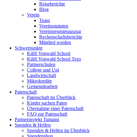
Reiseberichte
Blog
Verein
Team
Vereinsstatuten
Vereinsregisterauszug
Rechenschaftsberichte
Mitglied werden
Schwerpunkte
Kilifi Vonwald School
Kilifi Vonwald School Tezo
Partnerschulen
College und Uni
Landwirtschaft
Mikrokredite
Gemeindearbeit
Patenschaft
Patenschaft im Überblick
Kinder suchen Paten
Übernahme einer Patenschaft
FAQ zur Patenschaft
Partnerprojekt Tumaini
Spenden & Helfen
Spenden & Helfen im Überblick
Spendenshop