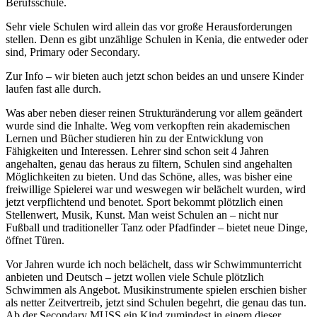
Berufsschule.
Sehr viele Schulen wird allein das vor große Herausforderungen
stellen. Denn es gibt unzählige Schulen in Kenia, die entweder oder
sind, Primary oder Secondary.
Zur Info – wir bieten auch jetzt schon beides an und unsere Kinder
laufen fast alle durch.
Was aber neben dieser reinen Strukturänderung vor allem geändert
wurde sind die Inhalte. Weg vom verkopften rein akademischen
Lernen und Bücher studieren hin zu der Entwicklung von
Fähigkeiten und Interessen. Lehrer sind schon seit 4 Jahren
angehalten, genau das heraus zu filtern, Schulen sind angehalten
Möglichkeiten zu bieten. Und das Schöne, alles, was bisher eine
freiwillige Spielerei war und weswegen wir belächelt wurden, wird
jetzt verpflichtend und benotet. Sport bekommt plötzlich einen
Stellenwert, Musik, Kunst. Man weist Schulen an – nicht nur
Fußball und traditioneller Tanz oder Pfadfinder – bietet neue Dinge,
öffnet Türen.
Vor Jahren wurde ich noch belächelt, dass wir Schwimmunterricht
anbieten und Deutsch – jetzt wollen viele Schule plötzlich
Schwimmen als Angebot. Musikinstrumente spielen erschien bisher
als netter Zeitvertreib, jetzt sind Schulen begehrt, die genau das tun.
Ab der Secondary MUSS ein Kind zumindest in einem dieser