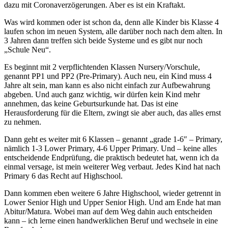
dazu mit Coronaverzögerungen. Aber es ist ein Kraftakt.
Was wird kommen oder ist schon da, denn alle Kinder bis Klasse 4
laufen schon im neuen System, alle darüber noch nach dem alten. In
3 Jahren dann treffen sich beide Systeme und es gibt nur noch
„Schule Neu“.
Es beginnt mit 2 verpflichtenden Klassen Nursery/Vorschule,
genannt PP1 und PP2 (Pre-Primary). Auch neu, ein Kind muss 4
Jahre alt sein, man kann es also nicht einfach zur Aufbewahrung
abgeben. Und auch ganz wichtig, wir dürfen kein Kind mehr
annehmen, das keine Geburtsurkunde hat. Das ist eine
Herausforderung für die Eltern, zwingt sie aber auch, das alles ernst
zu nehmen.
Dann geht es weiter mit 6 Klassen – genannt „grade 1-6″ – Primary,
nämlich 1-3 Lower Primary, 4-6 Upper Primary. Und – keine alles
entscheidende Endprüfung, die praktisch bedeutet hat, wenn ich da
einmal versage, ist mein weiterer Weg verbaut. Jedes Kind hat nach
Primary 6 das Recht auf Highschool.
Dann kommen eben weitere 6 Jahre Highschool, wieder getrennt in
Lower Senior High und Upper Senior High. Und am Ende hat man
Abitur/Matura. Wobei man auf dem Weg dahin auch entscheiden
kann – ich lerne einen handwerklichen Beruf und wechsele in eine