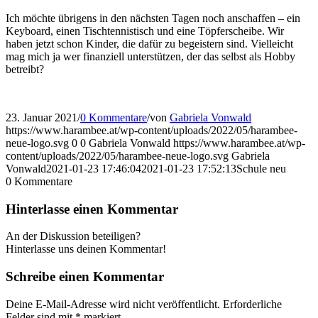
Ich möchte übrigens in den nächsten Tagen noch anschaffen – ein
Keyboard, einen Tischtennistisch und eine Töpferscheibe. Wir
haben jetzt schon Kinder, die dafür zu begeistern sind. Vielleicht
mag mich ja wer finanziell unterstützen, der das selbst als Hobby
betreibt?
23. Januar 2021
/
0 Kommentare
/
von
Gabriela Vonwald
https://www.harambee.at/wp-content/uploads/2022/05/harambee-
neue-logo.svg
0
0
Gabriela Vonwald
https://www.harambee.at/wp-
content/uploads/2022/05/harambee-neue-logo.svg
Gabriela
Vonwald
2021-01-23 17:46:04
2021-01-23 17:52:13
Schule neu
0
Kommentare
Hinterlasse einen Kommentar
An der Diskussion beteiligen?
Hinterlasse uns deinen Kommentar!
Schreibe einen Kommentar
Deine E-Mail-Adresse wird nicht veröffentlicht.
Erforderliche
Felder sind mit
*
markiert