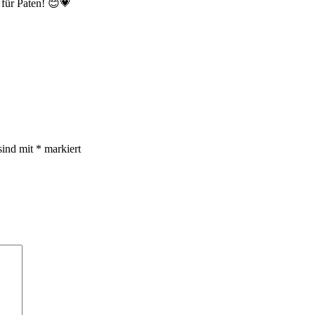
 für Paten! 😊💗
sind mit
*
markiert