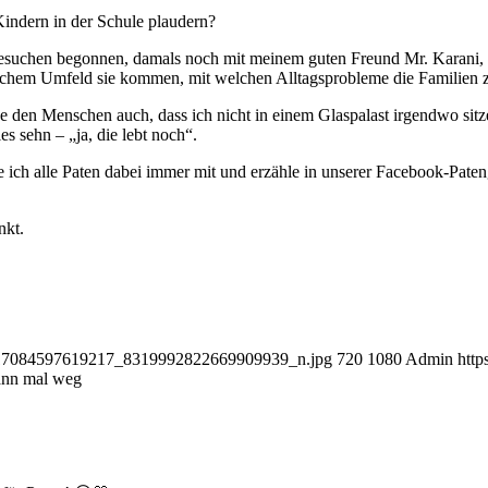
indern in der Schule plaudern?
suchen begonnen, damals noch mit meinem guten Freund Mr. Karani, im T
welchem Umfeld sie kommen, mit welchen Alltagsprobleme die Familien
 den Menschen auch, dass ich nicht in einem Glaspalast irgendwo sit
es sehn – „ja, die lebt noch“.
 ich alle Paten dabei immer mit und erzähle in unserer Facebook-Pate
nkt.
_317084597619217_8319992822669909939_n.jpg
720
1080
Admin
http
ann mal weg