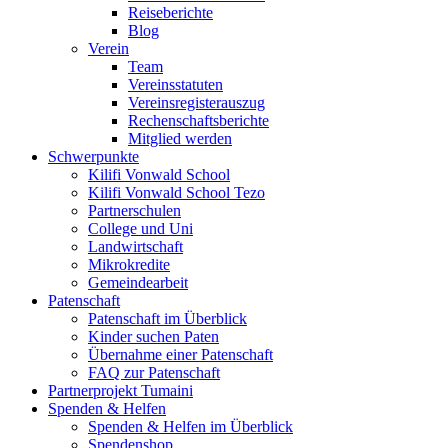
Reiseberichte
Blog
Verein
Team
Vereinsstatuten
Vereinsregisterauszug
Rechenschaftsberichte
Mitglied werden
Schwerpunkte
Kilifi Vonwald School
Kilifi Vonwald School Tezo
Partnerschulen
College und Uni
Landwirtschaft
Mikrokredite
Gemeindearbeit
Patenschaft
Patenschaft im Überblick
Kinder suchen Paten
Übernahme einer Patenschaft
FAQ zur Patenschaft
Partnerprojekt Tumaini
Spenden & Helfen
Spenden & Helfen im Überblick
Spendenshop