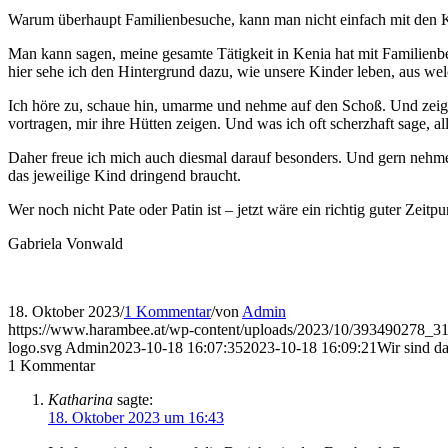
Warum überhaupt Familienbesuche, kann man nicht einfach mit den K
Man kann sagen, meine gesamte Tätigkeit in Kenia hat mit Familienbe
hier sehe ich den Hintergrund dazu, wie unsere Kinder leben, aus 
Ich höre zu, schaue hin, umarme und nehme auf den Schoß. Und zeige
vortragen, mir ihre Hütten zeigen. Und was ich oft scherzhaft sage, all
Daher freue ich mich auch diesmal darauf besonders. Und gern nehme
das jeweilige Kind dringend braucht.
Wer noch nicht Pate oder Patin ist – jetzt wäre ein richtig guter Zeitpu
Gabriela Vonwald
18. Oktober 2023
/
1 Kommentar
/
von
Admin
https://www.harambee.at/wp-content/uploads/2023/10/393490278
logo.svg
Admin
2023-10-18 16:07:35
2023-10-18 16:09:21
Wir sind d
1
Kommentar
Katharina
sagte:
18. Oktober 2023 um 16:43