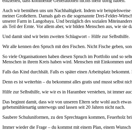
entziehen, dass kommende Generationen nichts mehr übrig haben.
Auch wir bemühen uns um Nachhaltigkeit. Indem wir beispielsweise 
meiner Großeltern. Damals gab es die sogenannte Drei-Felder-Wirtscha
unserer Farm in Langobaya. Und bezüglich des sozialen Miteinanders 
als Teil der Ernte. Vor allem aber, wir bilden Menschen aus, wie sie
Und damit sind wir beim zweiten Schlagwort – Hilfe zur Selbsthilfe.
Wir alle kennen den Spruch mit den Fischen. Nicht Fische geben, son
So viele Organisationen haben diesen Spruch im Portfolio und so selt
Menschen in ihrem Kreis haben wird. Menschen mit Einkommen und d
Falls das Kind durchhält. Falls es später einen Arbeitsplatz bekommt. F
Denn es ist weiterhin – du bekommst alles gratis und musst selbst ni
Hilfe zur Selbsthilfe, wie wir es in Harambee verstehen, ist immer au
Das beginnt damit, dass wir von unseren Eltern sehr wohl auch etwas v
gebetsmühlenartig unterwegs und lassen seit 20 Jahren nicht nach.
Saubere Schuluniformen, zu den Sprechtagen kommen, Feuerholz brin
Immer wieder die Frage – du kommst mit einem Plan, einem Wunsch an