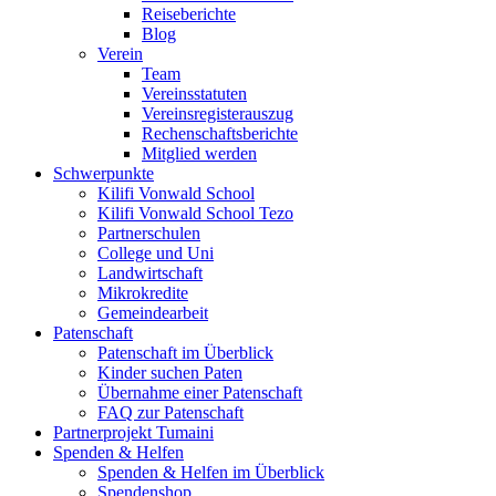
Reiseberichte
Blog
Verein
Team
Vereinsstatuten
Vereinsregisterauszug
Rechenschaftsberichte
Mitglied werden
Schwerpunkte
Kilifi Vonwald School
Kilifi Vonwald School Tezo
Partnerschulen
College und Uni
Landwirtschaft
Mikrokredite
Gemeindearbeit
Patenschaft
Patenschaft im Überblick
Kinder suchen Paten
Übernahme einer Patenschaft
FAQ zur Patenschaft
Partnerprojekt Tumaini
Spenden & Helfen
Spenden & Helfen im Überblick
Spendenshop