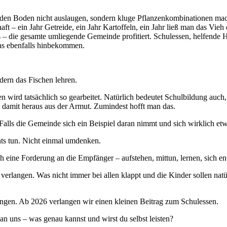
den Boden nicht auslaugen, sondern kluge Pflanzenkombinationen mac
ft – ein Jahr Getreide, ein Jahr Kartoffeln, ein Jahr ließ man das Vie
– die gesamte umliegende Gemeinde profitiert. Schulessen, helfende H
 das ebenfalls hinbekommen.
dern das Fischen lehren.
en wird tatsächlich so gearbeitet. Natürlich bedeutet Schulbildung auc
amit heraus aus der Armut. Zumindest hofft man das.
alls die Gemeinde sich ein Beispiel daran nimmt und sich wirklich etwas 
chts tun. Nicht einmal umdenken.
ch eine Forderung an die Empfänger – aufstehen, mittun, lernen, sich en
erlangen. Was nicht immer bei allen klappt und die Kinder sollen natürl
gen. Ab 2026 verlangen wir einen kleinen Beitrag zum Schulessen.
 uns – was genau kannst und wirst du selbst leisten?