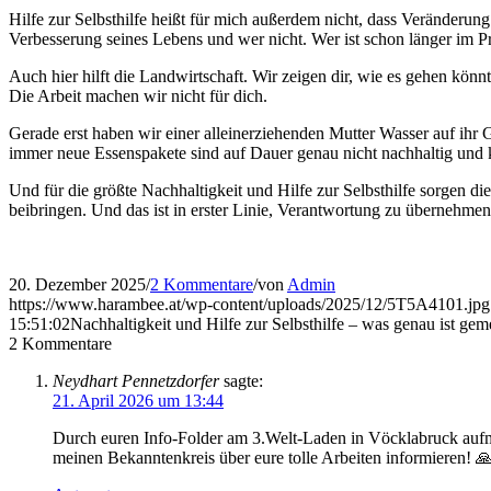
Hilfe zur Selbsthilfe heißt für mich außerdem nicht, dass Veränderun
Verbesserung seines Lebens und wer nicht. Wer ist schon länger im Pr
Auch hier hilft die Landwirtschaft. Wir zeigen dir, wie es gehen kön
Die Arbeit machen wir nicht für dich.
Gerade erst haben wir einer alleinerziehenden Mutter Wasser auf ihr 
immer neue Essenspakete sind auf Dauer genau nicht nachhaltig und ke
Und für die größte Nachhaltigkeit und Hilfe zur Selbsthilfe sorgen di
beibringen. Und das ist in erster Linie, Verantwortung zu übernehmen
20. Dezember 2025
/
2 Kommentare
/
von
Admin
https://www.harambee.at/wp-content/uploads/2025/12/5T5A4101.jpg
15:51:02
Nachhaltigkeit und Hilfe zur Selbsthilfe – was genau ist gem
2
Kommentare
Neydhart Pennetzdorfer
sagte:
21. April 2026 um 13:44
Durch euren Info-Folder am 3.Welt-Laden in Vöcklabruck aufme
meinen Bekanntenkreis über eure tolle Arbeiten informieren! 