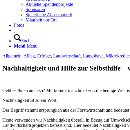
Aktuelle Spendenprojekte
Sponsoren
Steuerliche Absetzbarkeit
Mitarbeit vor Ort
Fotos
Suche
Menü
Menü
Allgemein
,
Alltag
,
Erfolge
,
Landwirtschaft
,
Langobaya
,
Mikrokredite
Nachhaltigkeit und Hilfe zur Selbsthilfe –
Geht es Ihnen auch so? Mir kommt manchmal vor, die heutige Welt ist 
Nachhaltigkeit ist so ein Wort.
Der Begriff stammt ursprünglich aus der Forstwirtschaft und bedeute
Heute verwenden wir Nachhaltigkeit überall, in Bezug auf Umweltschu
Landwirtschaftsprojekten befasst sind. Hier bedeutet Nachhaltigkeit