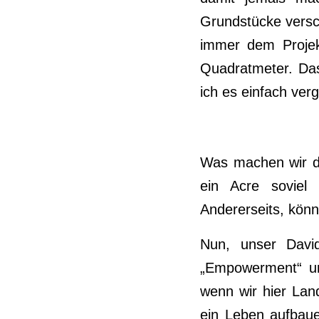
Grundstücke versc
immer dem Projek
Quadratmeter. Das
ich es einfach ver
Was machen wir dam
ein Acre soviel
Andererseits, könn
Nun, unser Davi
„Empowerment“ uns
wenn wir hier Land
ein Leben aufbaue