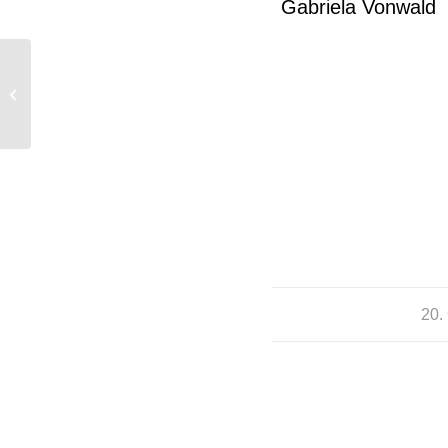
Gabriela Vonwald
Einmal richtig satt
essen
20