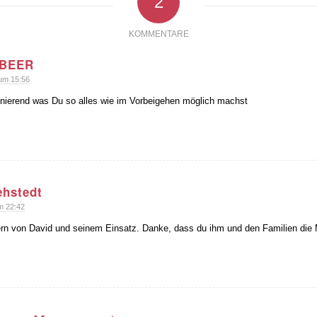
2
KOMMENTARE
 BEER
um 15:56
inierend was Du so alles wie im Vorbeigehen möglich machst
ehstedt
m 22:42
ern von David und seinem Einsatz. Danke, dass du ihm und den Familien die 