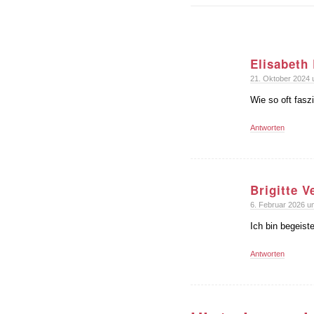
Elisabeth
sagte:
21. Oktober 2024 
Wie so oft fasz
Antworten
Brigitte V
sagte:
6. Februar 2026 u
Ich bin begeist
Antworten