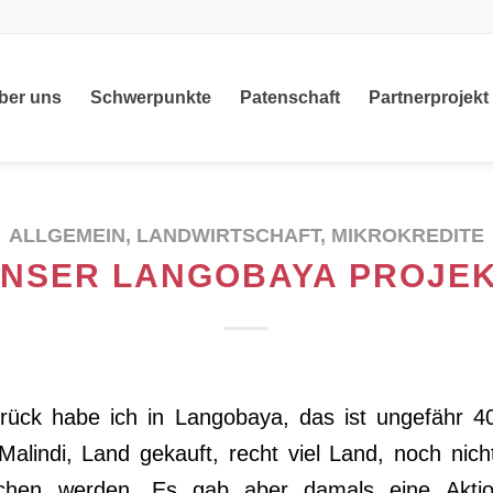
ber uns
Schwerpunkte
Patenschaft
Partnerprojekt
ALLGEMEIN
,
LANDWIRTSCHAFT
,
MIKROKREDITE
NSER LANGOBAYA PROJE
rück habe ich in Langobaya, das ist ungefähr 
Malindi, Land gekauft, recht viel Land, noch nic
chen werden. Es gab aber damals eine Akti