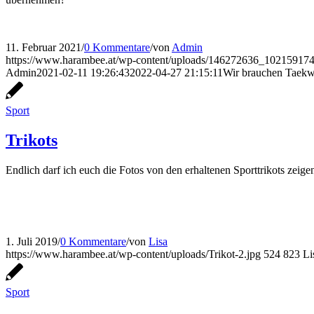
11. Februar 2021
/
0 Kommentare
/
von
Admin
https://www.harambee.at/wp-content/uploads/146272636_102159
Admin
2021-02-11 19:26:43
2022-04-27 21:15:11
Wir brauchen Taek
Sport
Trikots
Endlich darf ich euch die Fotos von den erhaltenen Sporttrikots zeigen.
1. Juli 2019
/
0 Kommentare
/
von
Lisa
https://www.harambee.at/wp-content/uploads/Trikot-2.jpg
524
823
Li
Sport