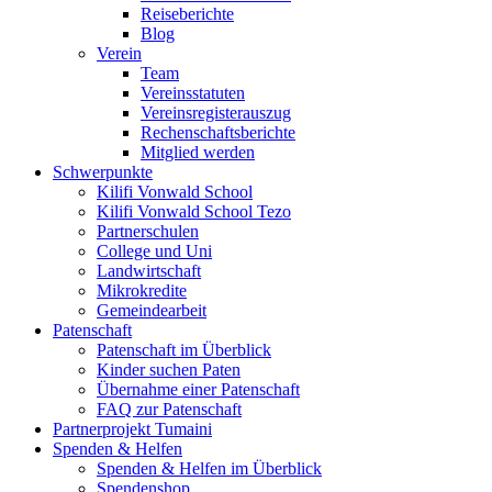
Reiseberichte
Blog
Verein
Team
Vereinsstatuten
Vereinsregisterauszug
Rechenschaftsberichte
Mitglied werden
Schwerpunkte
Kilifi Vonwald School
Kilifi Vonwald School Tezo
Partnerschulen
College und Uni
Landwirtschaft
Mikrokredite
Gemeindearbeit
Patenschaft
Patenschaft im Überblick
Kinder suchen Paten
Übernahme einer Patenschaft
FAQ zur Patenschaft
Partnerprojekt Tumaini
Spenden & Helfen
Spenden & Helfen im Überblick
Spendenshop