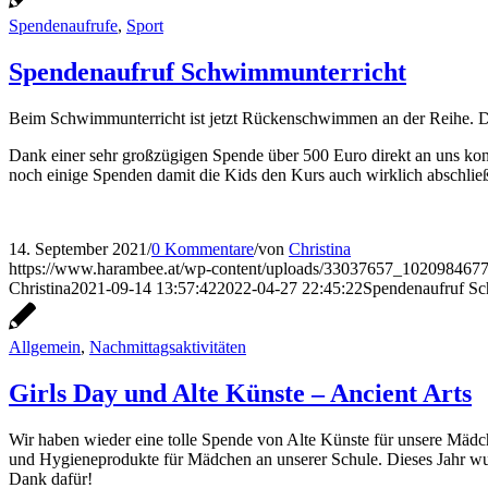
Spendenaufrufe
,
Sport
Spendenaufruf Schwimmunterricht
Beim Schwimmunterricht ist jetzt Rückenschwimmen an der Reihe. Di
Dank einer sehr großzügigen Spende über 500 Euro direkt an uns konn
noch einige Spenden damit die Kids den Kurs auch wirklich abschlie
14. September 2021
/
0 Kommentare
/
von
Christina
https://www.harambee.at/wp-content/uploads/33037657_10209846
Christina
2021-09-14 13:57:42
2022-04-27 22:45:22
Spendenaufruf Sc
Allgemein
,
Nachmittagsaktivitäten
Girls Day und Alte Künste – Ancient Arts
Wir haben wieder eine tolle Spende von Alte Künste für unsere Mädc
und Hygieneprodukte für Mädchen an unserer Schule. Dieses Jahr wur
Dank dafür!