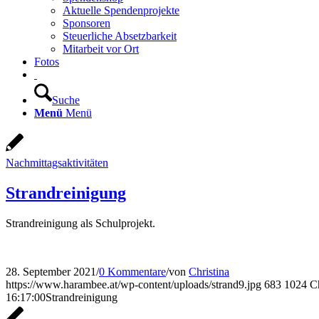
Aktuelle Spendenprojekte
Sponsoren
Steuerliche Absetzbarkeit
Mitarbeit vor Ort
Fotos
Suche
Menü
Menü
Nachmittagsaktivitäten
Strandreinigung
Strandreinigung als Schulprojekt.
28. September 2021
/
0 Kommentare
/
von
Christina
https://www.harambee.at/wp-content/uploads/strand9.jpg
683
1024
Ch
16:17:00
Strandreinigung