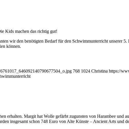
e Kids machen das richtig gut!
ten wir den benötigten Bedarf für den Schwimmunterricht unserer 5. K
ßen können.
776761017_646092140790677504_o.jpg
768
1024
Christina
https://ww
hwimmunterricht
hen erhalten. Margit hat Wolle gefärbt zugunsten von Harambee und au
den insgesamt schon 748 Euro von Alte Künste – Ancient Arts und den