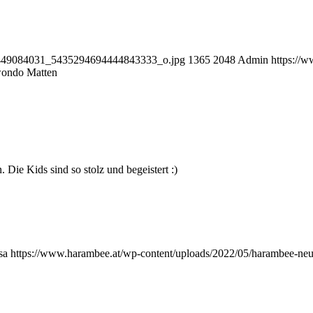
17449084031_5435294694444843333_o.jpg
1365
2048
Admin
https://
wondo Matten
 Die Kids sind so stolz und begeistert :)
sa
https://www.harambee.at/wp-content/uploads/2022/05/harambee-neu