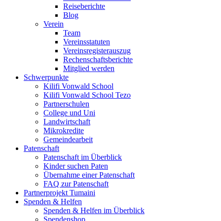
Reiseberichte
Blog
Verein
Team
Vereinsstatuten
Vereinsregisterauszug
Rechenschaftsberichte
Mitglied werden
Schwerpunkte
Kilifi Vonwald School
Kilifi Vonwald School Tezo
Partnerschulen
College und Uni
Landwirtschaft
Mikrokredite
Gemeindearbeit
Patenschaft
Patenschaft im Überblick
Kinder suchen Paten
Übernahme einer Patenschaft
FAQ zur Patenschaft
Partnerprojekt Tumaini
Spenden & Helfen
Spenden & Helfen im Überblick
Spendenshop