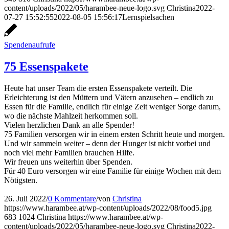
content/uploads/2022/05/harambee-neue-logo.svg
Christina
2022-
07-27 15:52:55
2022-08-05 15:56:17
Lernspielsachen
Spendenaufrufe
75 Essenspakete
Heute hat unser Team die ersten Essenspakete verteilt. Die
Erleichterung ist den Müttern und Vätern anzusehen – endlich zu
Essen für die Familie, endlich für einige Zeit weniger Sorge darum,
wo die nächste Mahlzeit herkommen soll.
Vielen herzlichen Dank an alle Spender!
75 Familien versorgen wir in einem ersten Schritt heute und morgen.
Und wir sammeln weiter – denn der Hunger ist nicht vorbei und
noch viel mehr Familien brauchen Hilfe.
Wir freuen uns weiterhin über Spenden.
Für 40 Euro versorgen wir eine Familie für einige Wochen mit dem
Nötigsten.
26. Juli 2022
/
0 Kommentare
/
von
Christina
https://www.harambee.at/wp-content/uploads/2022/08/food5.jpg
683
1024
Christina
https://www.harambee.at/wp-
content/uploads/2022/05/harambee-neue-logo.svg
Christina
2022-