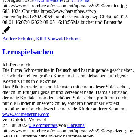
1. August 2022
/
0 Kommentare
/
von
Christina
https://www.harambee.at/wp-content/uploads/2022/08/malen.jpg
683
1024
Christina
https://www.harambee.at/wp-
content/uploads/2022/05/harambee-neue-logo.svg
Christina
2022-
08-01 16:07:04
2022-08-05 16:13:55
Malbücher und Buntstifte
Andere Schulen
,
Kilifi Vonwald School
Lernspielsachen
Ich freue mich.
Die Firma Schmetterline in Deutschland hat mir gerade geschrieben,
sie schicken einen großen Karton mit Lernspielsachen auf eigene
Kosten zu uns in die Schule.
Das Bild hier zeigt unsere Kleinsten mit einem dieser Spielsachen,
die ich im Frühjahr gekauft und versendet hatte. Damals entstand
der nette Kontakt. Von den schönen Spielsachen profitieren nicht
nur die Kinder in unserer Schule, sondern über unser Projekt
„rotating box“ auch abwechselnd viele Kinder anderer Schulen.
www.schmetterline.com
von Gabriela Vonwald
27. Juli 2022
/
0 Kommentare
/
von
Christina
https://www.harambee.at/wp-content/uploads/2022/08/spielzeug.jpg
540
810
Christina
https://www.harambee.at/wp-