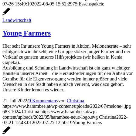
07-26 15:49:10
2022-08-05 15:52:29
75 Essenspakete
Landwirtschaft
Young Farmers
Hier seht Ihr unsere Young Farmers in Aktion. Melonenernte – sehr
erfolgreich wie ihr seht, eine Gruppe stolzer junger Farmer und der
Verkauf zugunsten unseres Hilfsprojektes (wir heißen in Kenia
Gapeka).
Ausbildung und Schulung in Landwirtschaft ist ein ganz wichtiger
Baustein unserer Arbeit – die Herausforderungen für den Anbau von
Gemüse für die Eigenversorgung werden immer größer und viele
Menschen in der Stadt haben einfach verlernt, was dazu gehört.
Unsere Kinder lernen es wieder.
21. Juli 2022
/
0 Kommentare
/
von
Christina
https://www.harambee.at/wp-content/uploads/2022/07/melone4.jpg
683
1024
Christina
https://www.harambee.at/wp-
content/uploads/2022/05/harambee-neue-logo.svg
Christina
2022-
07-21 12:43:01
2022-07-25 12:50:19
Young Farmers