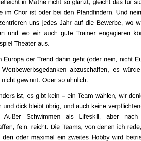
lleicht in Mathe nicht so glänzt, gleicht das für s
ie im Chor ist oder bei den Pfandfindern. Und nei
nzentrieren uns jedes Jahr auf die Bewerbe, wo w
en und wo wir auch gute Trainer engagieren kö
piel Theater aus.
in Europa der Trend dahin geht (oder nein, nicht 
n Wettbewerbsgedanken abzuschaffen, es würde
 nicht gewinnt. Oder so ähnlich.
nders ist, es gibt kein – ein Team wählen, wir den
n und dick bleibt übrig, und auch keine verpflichten
Außer Schwimmen als Lifeskill, aber nach
fen, fein, reicht. Die Teams, von denen ich rede
 den oder maximal ein zweites Hobby wird betrie