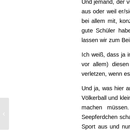
Und jemand, der vie
aus oder weil er/s
bei allem mit, ko
gute Schüler hab
lassen wir
zum Beis
Ich weiß, dass ja 
vor allem) diese
verletzen, wenn es
Und ja, was hier a
Völkerball und klei
machen müssen. 
„Neben“schauplätze
Seepferdchen schaf
Sport aus und nur