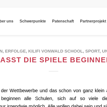
ber uns
Schwerpunkte
Patenschaft
Partnerprojekt
N
,
ERFOLGE
,
KILIFI VONWALD SCHOOL
,
SPORT
,
U
ASST DIE SPIELE BEGINN
d der Wettbewerbe und das schon von ganz klein
 beginnen alle Schulen, sich auf so viele d
nur irgendwie möglich. Alle wollen dabei sein und 