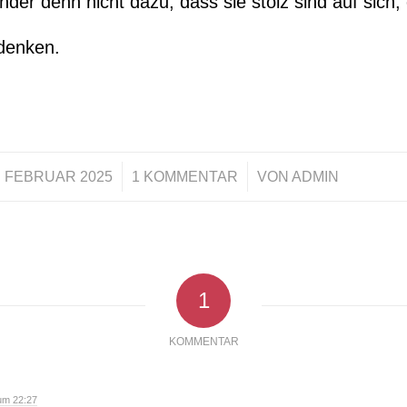
inder denn nicht dazu, dass sie stolz sind auf sich,
denken.
/
/
. FEBRUAR 2025
1 KOMMENTAR
VON
ADMIN
1
KOMMENTAR
um 22:27