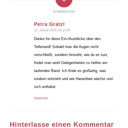
KOMMENTAR
Petra Gratzl
sagte:
12. Januar 2025 um 14:05
Danke für diese Ein-/Ausblicke über den
Tellerrand! Sobald man die Augen nicht
verschließt, sondern hinsieht, wie du es tust,
findet man wohl Gelegenheiten zu helfen am
laufenden Band. Ich finde es großartig, was
rundum entsteht und wie Harambee wächst und
sich entfaltet.
Antworten
Hinterlasse einen Kommentar