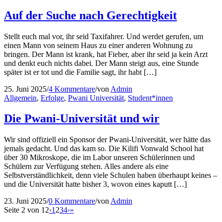
Auf der Suche nach Gerechtigkeit
Stellt euch mal vor, ihr seid Taxifahrer. Und werdet gerufen, um
einen Mann von seinem Haus zu einer anderen Wohnung zu
bringen. Der Mann ist krank, hat Fieber, aber ihr seid ja kein Arzt
und denkt euch nichts dabei. Der Mann steigt aus, eine Stunde
später ist er tot und die Familie sagt, ihr habt […]
25. Juni 2025
/
4 Kommentare
/
von
Admin
Allgemein
,
Erfolge
,
Pwani Universität
,
Student*innen
Die Pwani-Universität und wir
Wir sind offiziell ein Sponsor der Pwani-Universität, wer hätte das
jemals gedacht. Und das kam so. Die Kilifi Vonwald School hat
über 30 Mikroskope, die im Labor unseren Schülerinnen und
Schülern zur Verfügung stehen. Alles andere als eine
Selbstverständlichkeit, denn viele Schulen haben überhaupt keines –
und die Universität hatte bisher 3, wovon eines kaputt […]
23. Juni 2025
/
0 Kommentare
/
von
Admin
Seite 2 von 12
‹
1
2
3
4
›
»