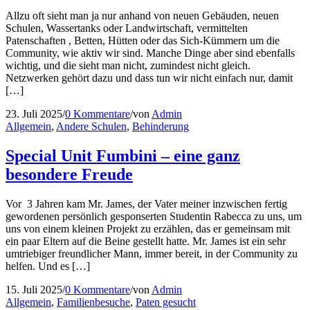
Allzu oft sieht man ja nur anhand von neuen Gebäuden, neuen
Schulen, Wassertanks oder Landwirtschaft, vermittelten
Patenschaften , Betten, Hütten oder das Sich-Kümmern um die
Community, wie aktiv wir sind. Manche Dinge aber sind ebenfalls
wichtig, und die sieht man nicht, zumindest nicht gleich.
Netzwerken gehört dazu und dass tun wir nicht einfach nur, damit
[…]
23. Juli 2025
/
0 Kommentare
/
von
Admin
Allgemein
,
Andere Schulen
,
Behinderung
Special Unit Fumbini – eine ganz
besondere Freude
Vor 3 Jahren kam Mr. James, der Vater meiner inzwischen fertig
gewordenen persönlich gesponserten Studentin Rabecca zu uns, um
uns von einem kleinen Projekt zu erzählen, das er gemeinsam mit
ein paar Eltern auf die Beine gestellt hatte. Mr. James ist ein sehr
umtriebiger freundlicher Mann, immer bereit, in der Community zu
helfen. Und es […]
15. Juli 2025
/
0 Kommentare
/
von
Admin
Allgemein
,
Familienbesuche
,
Paten gesucht