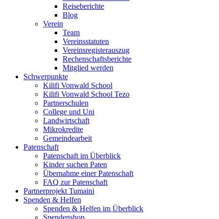
Reiseberichte
Blog
Verein
Team
Vereinsstatuten
Vereinsregisterauszug
Rechenschaftsberichte
Mitglied werden
Schwerpunkte
Kilifi Vonwald School
Kilifi Vonwald School Tezo
Partnerschulen
College und Uni
Landwirtschaft
Mikrokredite
Gemeindearbeit
Patenschaft
Patenschaft im Überblick
Kinder suchen Paten
Übernahme einer Patenschaft
FAQ zur Patenschaft
Partnerprojekt Tumaini
Spenden & Helfen
Spenden & Helfen im Überblick
Spendenshop