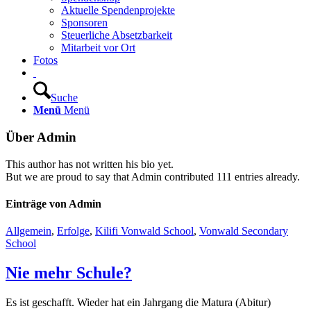
Aktuelle Spendenprojekte
Sponsoren
Steuerliche Absetzbarkeit
Mitarbeit vor Ort
Fotos
Suche
Menü
Menü
Über
Admin
This author has not written his bio yet.
But we are proud to say that
Admin
contributed 111 entries already.
Einträge von Admin
Allgemein
,
Erfolge
,
Kilifi Vonwald School
,
Vonwald Secondary
School
Nie mehr Schule?
Es ist geschafft. Wieder hat ein Jahrgang die Matura (Abitur)